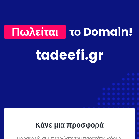
Πωλείται
το Domain!
tadeefi.gr
Κάνε μια προσφορά
Παρακαλώ συμπληρώστε την παρακάτω φόρμα,